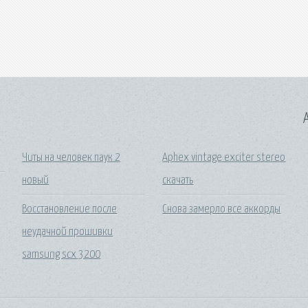
A
Читы на человек паук 2
Aphex vintage exciter stereo
новый
скачать
Восстановление после
Снова замерло все аккорды
неудачной прошивки
samsung scx 3200