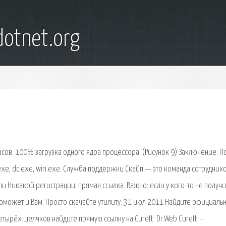
otnet.org
ов. 100% загрузка одного ядра процессора. (Рисунок 9) Заключение. П
exe, dc.exe, win.exe. Служба поддержки Скайп — это команда сотруднико
и Никакой регистрации, прямая ссылка. Важно: если у кого-то не получи
 поможет и Вам. Просто скачайте утилиту. 31 июл 2011 Найдите официаль
тырёх щелчков найдите прямую ссылку на CureIt. Dr.Web CureIt! -