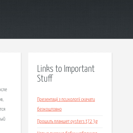
Links to Important
Stuff
осле
в,
Презентації з психології скачати
тся
безкоштовно
ный
Прошить планшет oysters t72 3g