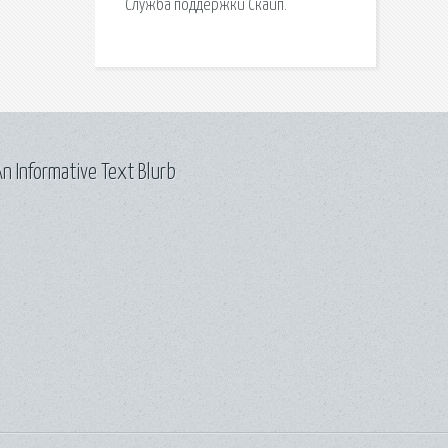
Служба поддержки Скайп.
n Informative Text Blurb