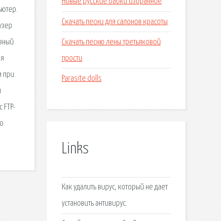
Новые русские бабки избранное
ьютер.
Скачать песни для салонов красоты
узер
Скачать песню лены третьяковой
ивный
прости
ая
 при.
Parasite dolls
м
 FTP-
но
Links
Как удалить вирус, который не дает
установить антивирус.