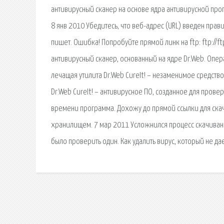
антивирусный сканер на основе ядра антивирусной про
8 янв 2010 Убедитесь, что веб-адрес (URL) введен прави
пишет. Ошибка! Попробуйте прямой линк на ftp: ftp://f
антивирусный сканер, основанный на ядре Dr.Web. Опера
лечащая утилита Dr.Web CureIt! – незаменимое средст
Dr.Web CureIt! – антивирусное ПО, созданное для пров
времени программа. Дохожу до прямой ссылки для скач
хранилищем. 7 мар 2011 Усложнился процесс скачивани
было проверить один. Как удалить вирус, который не дае