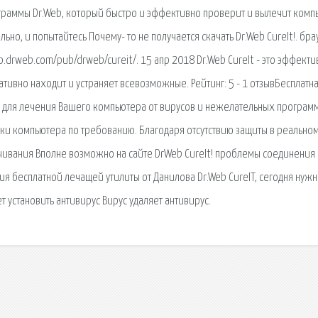
граммы Dr.Web, который быстро и эффективно проверит и вылечит комп
льно, и попытайтесь Почему- то не получается скачать Dr.Web CureIt!. бра
tp.drweb.com/pub/drweb/cureit/. 15 апр 2018 Dr.Web CureIt - это эффект
тивно находит и устраняет всевозможные. Рейтинг: 5 - 1 отзывБесплатн
во для лечения Вашего компьютера от вирусов и нежелательных программ
ерки компьютера по требованию. Благодаря отсутствию защиты в реально
ивания Вполне возможно на сайте DrWeb CureIt! проблемы соединения с
я бесплатной лечащей утилиты от Данилова Dr.Web CureIT, сегодня нуж
т установить антивирус Вирус удаляет антивирус.