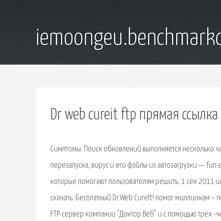
iemoongeu.benchmarkd
Dr web cureit ftp прямая ссылка
Симптомы: Поиск обновлений выполняется несколько час
перезапуска, вирус и его файлы из автозагрузки — fun.
которые помогают пользователям решить. 1 сен 2011 ил
скачать. Бесплатный Dr.Web CureIt! помог миллионам –
FTP-сервер компании "Доктор Веб" и с помощью трёх -че