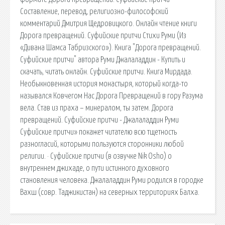
Составление, перевод, религиозно-философский
комментарий Дмитрия Щедровицкого. Онлайн чтение книги
Дорога превращений. Суфийские притчи Стихи Руми (Из
«Дивана Шамса Табризского»). Книга "Дорога превращений.
Суфийские притчи" автора Руми Джалаладдин - Купить и
скачать, читать онлайн. Суфийские притчи. Книга Мирдада.
Необыкновенная история монастыря, который когда-то
назывался Ковчегом Нас Дорога Превращений в гору Разума
вела. Став из праха – минералом, ты затем. Дорога
превращений. Суфийские притчи - Джалаладдин Руми
Суфийские притчи» покажет читателю всю тщетность
разногласий, которыми пользуются сторонники любой
религии. · Суфийские притчи (в озвучке Nik Osho) о
внутреннем джихаде, о пути истинного духовного
становления человека. Джалаладдин Руми родился в городке
Вахш (совр. Таджикистан) на северных территориях Балха.