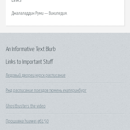
Links
Джалаладдин Руми — Википедия.
An Informative Text Blurb
Links to Important Stuff
Ледовый дворец курск расписание
Ржд расписание поездов тюмень екатеринбург
Ghostbusters the video
Прошивка huawei g6150