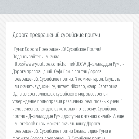
Дорога превращений суфийские притчи
· Руми: Дорога Превращений! Суфийские Притчи!
Подписывайтесь на канал:
https://www.youtube.com/channel/UCGW. Джалаладдин Руми -
Дорога превращений. Суфийские притчи Дорога
превращений. Суфийские притчи. 3 комментария. Слушать
или скачать аудиокнигу, читает: Nikosho, жанр: Эзотерика.
Одна из составляющих суфийского мировоззрения—
утверждение полноправия различных религиозных учений
человечества, каждое из которых по-своему. Суфийские
притчи - Джалаладдин Руми доступна к чтению онлайн. А еще
на librebook.ru вы можете скачать книгу Дорога
превращений. Суфийские притчи Джалаладдин Руми в
формате Дорога превращений. Суфийские притчи