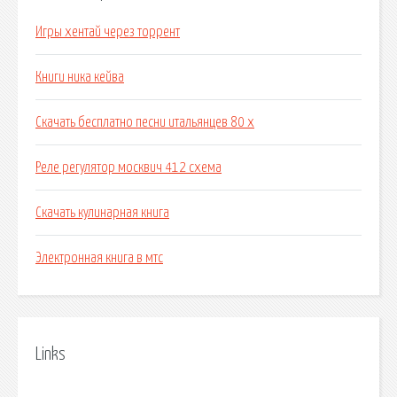
Игры хентай через торрент
Книги ника кейва
Скачать бесплатно песни итальянцев 80 х
Реле регулятор москвич 412 схема
Скачать кулинарная книга
Электронная книга в мтс
Links