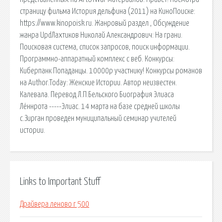
страницу фильма История дельфина (2011) на КиноПоиске:
https://www.kinopoisk.ru. Жанровый раздел , Обсуждение
жанра UpdЛахтиков Николай Александрович: На грани.
Поисковая сиcтема, список запросов, поиск информации.
Программно-аппаратный комплекс с веб. Конкурсы:
Киберпанк Попаданцы. 10000р участнику! Конкурсы романов
на Author.Today: Женские Истории. Автор неизвестен.
Калевала. Перевод Л.П.Бельского Биография Элиаса
Лённрота -----Элиас. 14 марта на базе средней школы
с.Зирган проведен муниципальный семинар учителей
истории.
Links to Important Stuff
Драйвера леново г 500