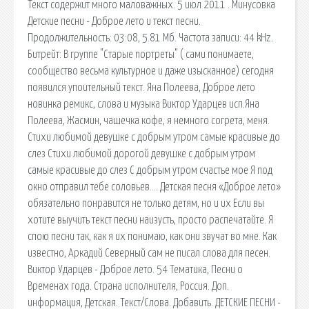
Текст содержит много маловажных. 5 июл 2011 . Минусовка
Детские песни - Доброе лето и текст песни.
Продолжительность: 03:08, 5.81 Мб. Частота записи: 44 kHz.
Битрейт: В группе "Старые портреты" ( сами понимаете,
сообщество весьма культурное и даже изысканное) сегодня
появился упоительный текст. Яна Полеева, Доброе лето
новинка ремикс, слова и музыка Виктор Ударцев исп.Яна
Полеева, Жасмин, чашечка кофе, я немного согрета, меня.
Стихи любимой девушке с добрым утром самые красивые до
слез Стихи любимой дорогой девушке с добрым утром
самые красивые до слез С добрым утром счастье мое Я под
окно отправил тебе соловьев…. Детская песня «Доброе лето»
обязательно понравится не только детям, но и их Если вы
хотите выучить текст песни наизусть, просто распечатайте. Я
спою песни так, как я их понимаю, как они звучат во мне. Как
известно, Аркадий Северный сам не писал слова для песен.
Виктор Ударцев - Доброе лето. 54 Тематика, Песни о
Временах года. Страна исполнителя, Россия. Доп.
информация, Детская. Текст/Слова. Добавить. ДЕТСКИЕ ПЕСНИ -