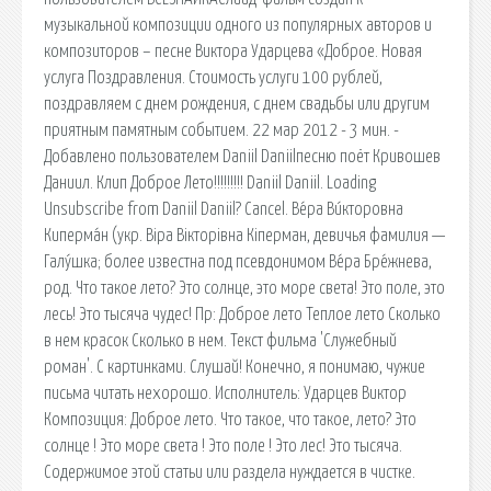
музыкальной композиции одного из популярных авторов и
композиторов – песне Виктора Ударцева «Доброе. Новая
услуга Поздравления. Стоимость услуги 100 рублей,
поздравляем с днем рождения, с днем свадьбы или другим
приятным памятным событием. 22 мар 2012 - 3 мин. -
Добавлено пользователем Daniil Daniilпесню поёт Кривошев
Даниил. Клип Доброе Лето!!!!!!!!! Daniil Daniil. Loading
Unsubscribe from Daniil Daniil? Cancel. Ве́ра Ви́кторовна
Киперма́н (укр. Віра Вікторівна Кіперман, девичья фамилия —
Галу́шка; более известна под псевдонимом Ве́ра Бре́жнева,
род. Что такое лето? Это солнце, это море света! Это поле, это
лесь! Это тысяча чудес! Пр: Доброе лето Теплое лето Сколько
в нем красок Сколько в нем. Текст фильма 'Служебный
роман'. С картинками. Слушай! Конечно, я понимаю, чужие
письма читать нехорошо. Исполнитель: Ударцев Виктор
Композиция: Доброе лето. Что такое, что такое, лето? Это
солнце ! Это море света ! Это поле ! Это лес! Это тысяча.
Содержимое этой статьи или раздела нуждается в чистке.