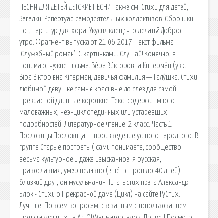
ПЕСНИ ДЛЯ ДЕТЕЙ ДЕТСКИЕ ПЕСНИ Также см. Стихи для детей,
Загадки. Репертуар самодеятельных коллективов. Сборники
нот, партитур для хора. Укусил клещ: что делать? Доброе
утро. Фрагмент выпуска от 21.06.2017. Текст фильма
'Служебный роман'. С картинками. Слушай! Конечно, я
понимаю, чужие письма. Ве́ра Ви́кторовна Киперма́н (укр.
Віра Вікторівна Кіперман, девичья фамилия — Галу́шка. Стихи
любимой девушке самые красивые до слез для самой
прекрасной длинные короткие. Текст содержит много
маловажных, неэнциклопедичных или устаревших
подробностей. Литературное чтение. 2 класс. Часть 1
Пословицы Пословица — произведение устного народного. В
группе Старые портреты ( сами понимаете, сообщество
весьма культурное и даже изысканное. я русская,
православная, умер недавно (ещё не прошло 40 дней)
близкий друг, он мусульманин Читать стих поэта Александр
Блок - Стихи о Прекрасной даме (Цикл) на сайте РуСтих.
Лучшие. По всем вопросам, связанным с использованием
представленных на ArtOfWar материалов. Привет! Посмотри