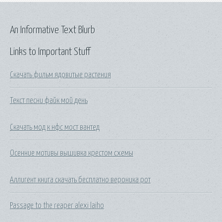
An Informative Text Blurb
Links to Important Stuff
Скачать фильм ядовитые растения
Текст песни файк мой день
Скачать мод к нфс мост вантед
Осенние мотивы вышивка крестом схемы
Аллигент книга скачать бесплатно вероника рот
Passage to the reaper alexi laiho