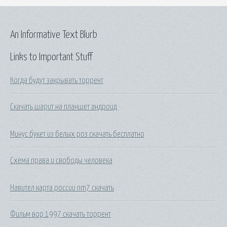
An Informative Text Blurb
Links to Important Stuff
Когда будут закрывать торрент
Скачать шарит на планшет андроид
Минус букет из белых роз скачать бесплатно
Схема права и свободы человека
Навител карта россии nm7 скачать
Фильм вор 1997 скачать торрент