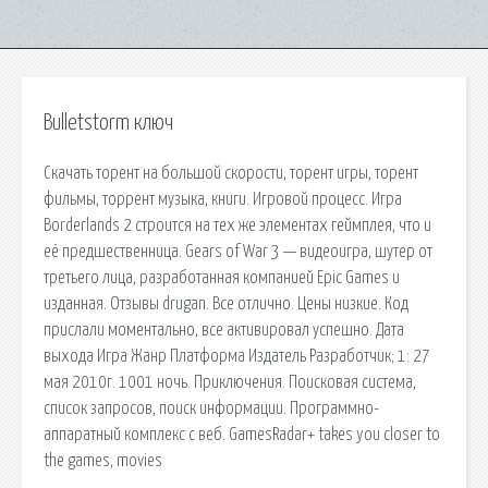
Bulletstorm ключ
Скачать торент на большой скорости, торент игры, торент
фильмы, торрент музыка, книги. Игровой процесс. Игра
Borderlands 2 строится на тех же элементах геймплея, что и
её предшественница. Gears of War 3 — видеоигра, шутер от
третьего лица, разработанная компанией Epic Games и
изданная. Отзывы drugan. Все отлично. Цены низкие. Код
прислали моментально, все активировал успешно. Дата
выхода Игра Жанр Платформа Издатель Разработчик; 1: 27
мая 2010г. 1001 ночь. Приключения. Поисковая сиcтема,
список запросов, поиск информации. Программно-
аппаратный комплекс с веб. GamesRadar+ takes you closer to
the games, movies