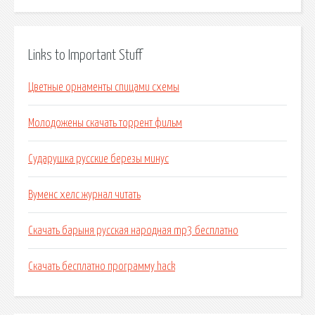
Links to Important Stuff
Цветные орнаменты спицами схемы
Молодожены скачать торрент фильм
Сударушка русские березы минус
Вуменс хелс журнал читать
Скачать барыня русская народная mp3 бесплатно
Скачать бесплатно программу hack