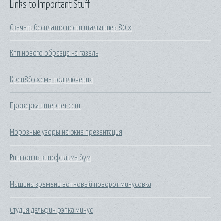
Links to Important Stuff
Скачать бесплатно песни итальянцев 80 х
Кпп нового образца на газель
Крен8б схема подключения
Проверка интернет сети
Морозные узоры на окне презентация
Рингтон из кинофильма бум
Машина времени вот новый поворот минусовка
Студия дельфин рэпка минус