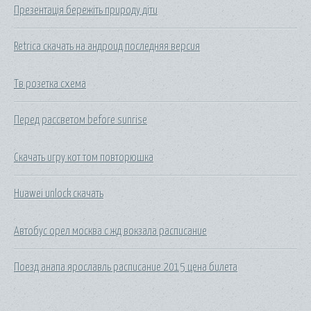
Презентація бережіть природу діти
Retrica скачать на андроид последняя версия
Тв розетка схема
Перед рассветом before sunrise
Скачать игру кот том повторюшка
Huawei unlock скачать
Автобус орел москва с жд вокзала расписание
Поезд анапа ярославль расписание 2015 цена билета