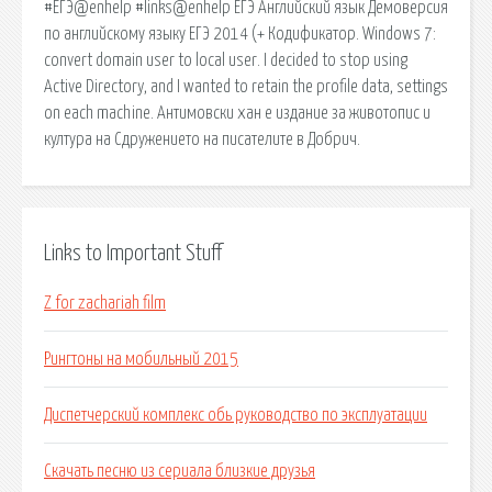
#ЕГЭ@enhelp #links@enhelp ЕГЭ Английский язык Демоверсия
по английскому языку ЕГЭ 2014 (+ Кодификатор. Windows 7:
convert domain user to local user. I decided to stop using
Active Directory, and I wanted to retain the profile data, settings
on each machine. Антимовски хан е издание за животопис и
култура на Сдружението на писателите в Добрич.
Links to Important Stuff
Z for zachariah film
Рингтоны на мобильный 2015
Диспетчерский комплекс обь руководство по эксплуатации
Скачать песню из сериала близкие друзья