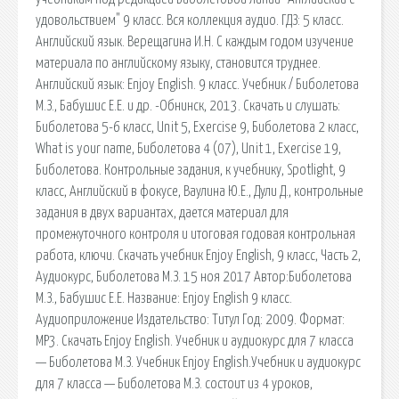
удовольствием" 9 класс. Вся коллекция аудио. ГДЗ: 5 класс.
Английский язык. Верещагина И.Н. С каждым годом изучение
материала по английскому языку, становится труднее.
Английский язык: Enjoy English. 9 класс. Учебник / Биболетова
М.З., Бабушис Е.Е. и др. -Обнинск, 2013. Скачать и слушать:
Биболетова 5-6 класс, Unit 5, Exercise 9, Биболетова 2 класс,
What is your name, Биболетова 4 (07), Unit 1, Exercise 19,
Биболетова. Контрольные задания, к учебнику, Spotlight, 9
класс, Английский в фокусе, Ваулина Ю.Е., Дули Д., контрольные
задания в двух вариантах, дается материал для
промежуточного контроля и итоговая годовая контрольная
работа, ключи. Скачать учебник Enjoy English, 9 класс, Часть 2,
Аудиокурс, Биболетова М.З. 15 ноя 2017 Автор:Биболетова
М.З., Бабушис Е.Е. Название: Enjoy English 9 класс.
Аудиоприложение Издательство: Титул Год: 2009. Формат:
МР3. Скачать Enjoy English. Учебник и аудиокурс для 7 класса
— Биболетова М.З. Учебник Enjoy English.Учебник и аудиокурс
для 7 класса — Биболетова М.З. состоит из 4 уроков,