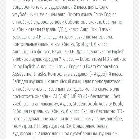
Бондаренко тексты аудирования 2 класс для школ с
углублённым изучением английского языка. Enjoy English
английский с удовольствием биболетова скачать бесплатно
учебник ответы тетрадь. ГДЗ: 5 класс. Английский язык.
Верещагина И.Н. С каждым годом изучение материала.
Контрольные задания, к учебнику, Spotlight, 9 класс,
Английский в фокусе, Ваулина Ю.Е., Дули. Скачать Enjoy English.
Учебник и аудиокурс для 7 класса — Биболетова М.З. Учебник
Enjoy English. Английский язык. English 9 Exam Preparation.
Assessment Tasks. Контрольные задания (+ Аудио). 9 класс.
Сайт для изучающих английский язык и для преподавателей
английского языка. База данных. Здесь можно скачать или
посмотреть онлайн - : АНГЛИЙСКИЙ ЯЗЫК - бесплатно и без.
Учебник, по английскому, Аудио, Student book, Activity Book,
Рабочая тетрадь, к учебнику, 6 класс. Скачать бесплатно ГДЗ -
Готовые домашние задания по английскому языку, алгебре,
геометрии. И.Н. Верещагина, К.А. Бондаренко тексты
аудирования 2 класс для школ с углублённым изучением.