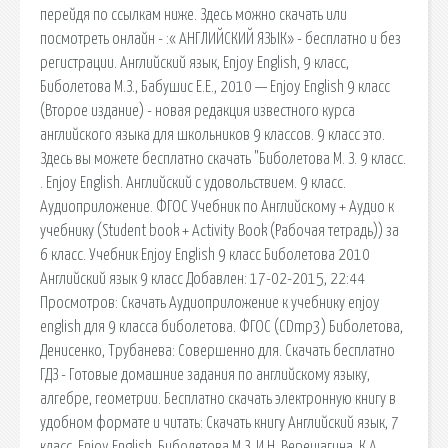
перейдя по ссылкам ниже. Здесь можно скачать или
посмотреть онлайн - :« АНГЛИЙСКИЙ ЯЗЫК» - бесплатно и без
регистрации. Английский язык, Enjoy English, 9 класс,
Биболетова М.З., Бабушис Е.Е., 2010 — Enjoy English 9 класс
(Второе издание) - новая редакция известного курса
английского языка для школьников 9 классов. 9 класс это.
Здесь вы можете бесплатно скачать "Биболетова М. З. 9 класс.
. Enjoy English. Английский с удовольствием. 9 класс.
Аудиоприложение. ФГОС Учебник по Английскому + Аудио к
учебнику (Student book + Activity Book (Рабочая тетрадь)) за
6 класс. Учебник Enjoy English 9 класс Биболетова 2010
Английский язык 9 класс Добавлен: 17-02-2015, 22:44
Просмотров: Скачать Аудиоприложение к учебнику enjoy
english для 9 класса биболетова. ФГОС (CDmp3) Биболетова,
Денисенко, Трубанева: Совершенно для. Скачать бесплатно
ГДЗ - Готовые домашние задания по английскому языку,
алгебре, геометрии. Бесплатно скачать электронную книгу в
удобном формате и читать: Скачать книгу Английский язык, 7
класс, Enjoy English, Биболетова М.З. И.Н. Верещагина, К.А.