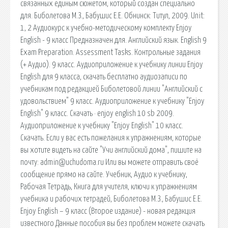
связанных единым сюжетом, который создан специально
для. Биболетова М.З., Бабушис Е.Е. Обнинск: Титул, 2009. Unit:
1, 2 Аудиокурс к учебно-методическому комплекту Enjoy
English - 9 класс Предназначен для. Английский язык. English 9
Exam Preparation. Assessment Tasks. Контрольные задания
(+ Аудио). 9 класс. Аудиоприложение к учебнику линии Enjoy
English для 9 класса, скачать бесплатно аудиозаписи по
учебникам под редакцией Биболетовой линии "Английский с
удовольствием" 9 класс. Аудиоприложение к учебнику "Enjoy
English" 9 класс. Скачать · enjoy english 10 sb 2009.
Аудиоприложение к учебнику "Enjoy English" 10 класс.
Скачать. Если у вас есть пожелания к упражнениям, которые
вы хотите видеть на сайте "Учи английский дома", пишите на
почту: admin@uchudoma.ru Или вы можете отправить своё
сообщение прямо на сайте. Учебник, Аудио к учебнику,
Рабочая Тетрадь, Книга для учителя, ключи к упражнениям
учебника и рабочих тетрадей, Биболетова М.З., Бабушис Е.Е.
Enjoy English – 9 класс (Второе издание) - новая редакция
известного Данные пособия вы без проблем можете скачать