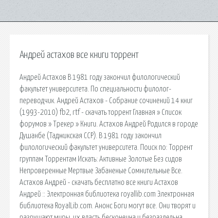
Андрей астахов все книги торрент
Андрей Астахов В 1981 году закончил филологический
факультет университета. По специальности филолог-
переводчик. Андрей Астахов - Собрание сочинений 14 книг
(1993-2010) fb2, rtf - скачать торрент Главная » Список
форумов » Трекер » Книги. Астахов Андрей Родился в городе
Душанбе (Таджикская ССР). В 1981 году закончил
филологический факультет университета. Поиск по: Торрент
группам Торрентам Искать: Активные Золотые Без сидов
Непроверенные Мертвые Забаненые Сомнительные Все.
Астахов Андрей - скачать бесплатно все книги Астахов
Андрей :: Электронная библиотека royallib.com Электронная
библиотека RoyalLib.com. Анонс Боги могут все. Они творят и
разрушают миры, их власть бесконечна и безраздельна.