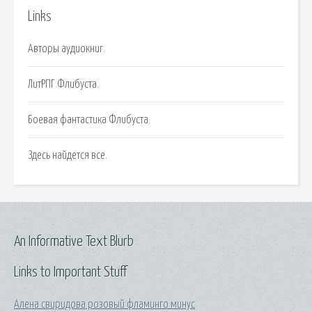
Links
Авторы аудиокниг.
ЛитРПГ Флибуста.
Боевая фантастика Флибуста.
Здесь найдется все.
An Informative Text Blurb
Links to Important Stuff
Алена свиридова розовый фламинго минус