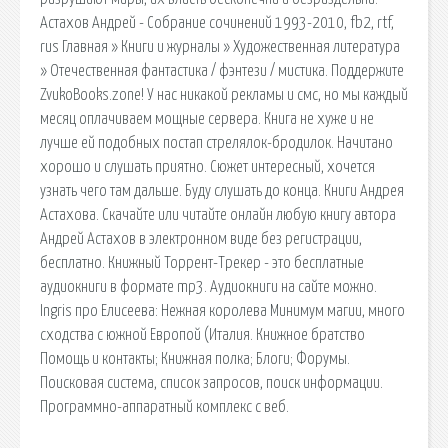
Астахов Андрей - Собрание сочинений 1993-2010, fb2, rtf,
rus Главная » Книги и журналы » Художественная литература
» Отечественная фантастика / фэнтези / мистика. Поддержите
ZvukoBooks.zone! У нас никакой рекламы и смс, но мы каждый
месяц оплачиваем мощные сервера. Книга не хуже и не
лучше ей подобных постап стрелялок-бродилок. Начитано
хорошо и слушать приятно. Сюжет интересный, хочется
узнать чего там дальше. Буду слушать до конца. Книги Андрея
Астахова. Скачайте или читайте онлайн любую книгу автора
Андрей Астахов в электронном виде без регистрации,
бесплатно. Книжный Торрент-Трекер - это бесплатные
аудиокниги в формате mp3. Аудиокниги на сайте можно.
Ingris про Елисеева: Нежная королева Минимум магии, много
сходства с южной Европой (Италия. Книжное братство
Помощь и контакты; Книжная полка; Блоги; Форумы.
Поисковая сиcтема, список запросов, поиск информации.
Программно-аппаратный комплекс с веб.